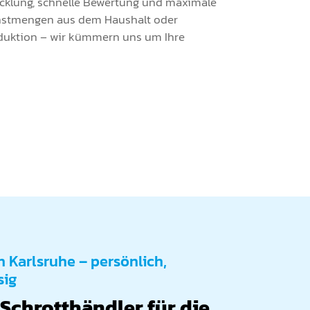
wicklung, schnelle Bewertung und maximale
instmengen aus dem Haushalt oder
duktion – wir kümmern uns um Ihre
n Karlsruhe – persönlich,
sig
 Schrotthändler für die