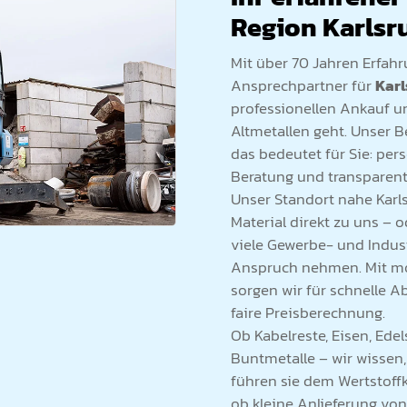
Region Karlsr
Mit über 70 Jahren Erfah
Ansprechpartner für
Kar
professionellen Ankauf u
Altmetallen geht. Unser Be
das bedeutet für Sie: per
Beratung und transparent
Unser Standort nahe Karls
Material direkt zu uns – 
viele Gewerbe- und Indus
Anspruch nehmen. Mit mo
sorgen wir für schnelle A
faire Preisberechnung.
Ob Kabelreste, Eisen, Ede
Buntmetalle – wir wissen,
führen sie dem Wertstoffk
ob kleine Anlieferung vo