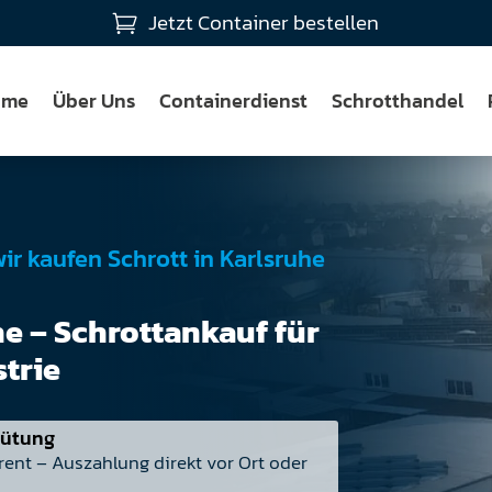
Jetzt Container bestellen

ome
Über Uns
Containerdienst
Schrotthandel
wir kaufen Schrott in Karlsruhe
e – Schrottankauf für
strie
gütung
rent – Auszahlung direkt vor Ort oder