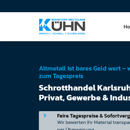
H
Altmetall ist bares Geld wert – 
zum Tagespreis
Schrotthandel Karlsruh
Privat, Gewerbe & Indu
Faire Tagespreise & Sofortver

Wir bewerten Ihr Material transpa
per Überweisung.