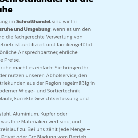
uhe
rung im
Schrotthandel
sind wir Ihr
lsruhe und Umgebung
, wenn es um den
nd die fachgerechte Verwertung von
trieb ist zertifiziert und familiengeführt –
sönliche Ansprechpartner, ehrliche
e Preise.
ruhe macht es einfach: Sie bringen Ihr
oder nutzen unseren Abholservice, den
triekunden aus der Region regelmäßig in
derner Wiege- und Sortiertechnik
bläufe, korrekte Gewichtserfassung und
lstahl, Aluminium, Kupfer oder
 was Ihre Materialien wert sind, und
reislauf zu. Bei uns zählt jede Menge –
n Privat oder Großladung vom Betrieb.