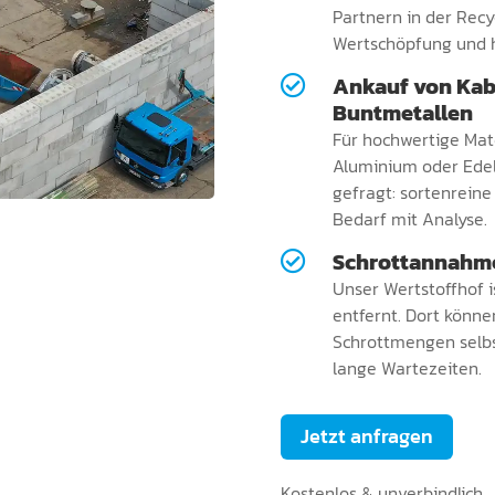
Partnern in der Rec
Wertschöpfung und 
Ankauf von Kab

Buntmetallen
Für hochwertige Mate
Aluminium oder Edel
gefragt: sortenreine
Bedarf mit Analyse.
Schrottannahme

Unser Wertstoffhof i
entfernt. Dort könne
Schrottmengen selbst
lange Wartezeiten.
Jetzt anfragen
Kostenlos & unverbindlich