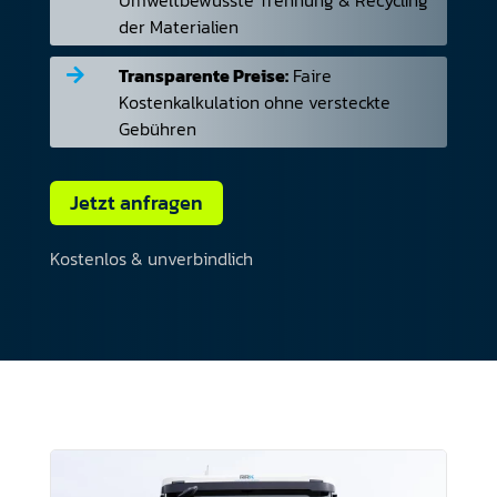
der Materialien
Transparente Preise:
Faire

Kostenkalkulation ohne versteckte
Gebühren
Jetzt anfragen
Kostenlos & unverbindlich
Media error: Format(s) not supported or source(s) not found
Datei herunterladen: https://rohstoff-recycling-kuehn.de/wp-
content/uploads/2025/03/Website-Header-Video.mp4