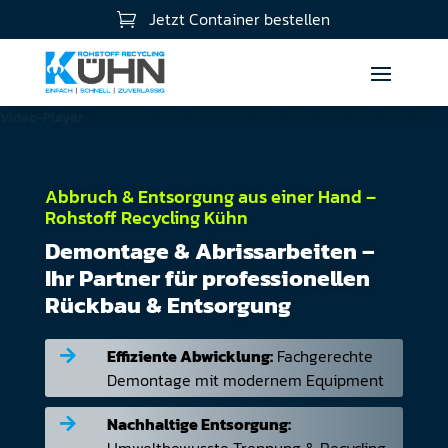
Jetzt Container bestellen

Video-Player
Abbruch & Entsorgung aus einer Hand –
Rohstoff Recycling Kühn
Demontage & Abrissarbeiten –
Ihr Partner für professionellen
Rückbau & Entsorgung
Effiziente Abwicklung:
Fachgerechte

Demontage mit modernem Equipment
Nachhaltige Entsorgung:

Umweltbewusste Trennung & Recycling