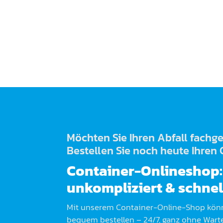
Möchten Sie Ihren Abfall fachg
Bestellen Sie noch heute Ihren 
Container-Onlineshop: 
unkompliziert & schnel
Mit unserem Container-Online-Shop könn
bequem bestellen – 24/7, ganz ohne Wart