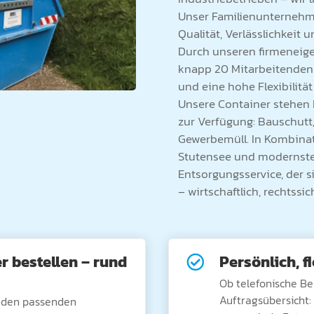
Unser Familienunternehme
Qualität, Verlässlichkeit
Durch unseren firmeneig
knapp 20 Mitarbeitenden 
und eine hohe Flexibilität
Unsere Container stehen I
zur Verfügung: Bauschutt,
Gewerbemüll. In Kombinat
Stutensee und modernster
Entsorgungsservice, der s
– wirtschaftlich, rechtss
r bestellen – rund
Persönlich, f

Ob telefonische B
Auftragsübersicht: 
e den passenden