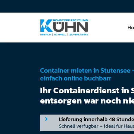
H
Container mieten in Stutensee – s
einfach online buchbarr
Ihr Containerdienst in 
entsorgen war noch nie
Lieferung innerhalb 48 Stund

Schnell verfügbar – ideal für Hau