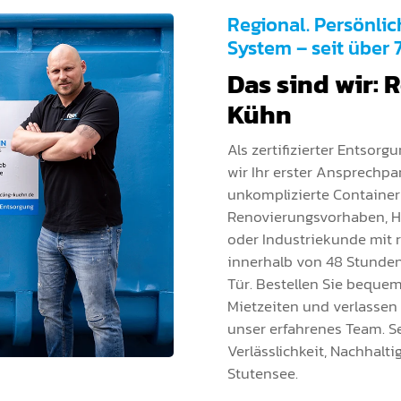
Regional. Persönlic
System – seit über 
Das sind wir: 
Kühn
Als zertifizierter Entsorg
wir Ihr erster Ansprechpa
unkomplizierte Container
Renovierungsvorhaben, H
oder Industriekunde mit r
innerhalb von 48 Stunden
Tür. Bestellen Sie bequem 
Mietzeiten und verlassen 
unser erfahrenes Team. Se
Verlässlichkeit, Nachhalt
Stutensee.