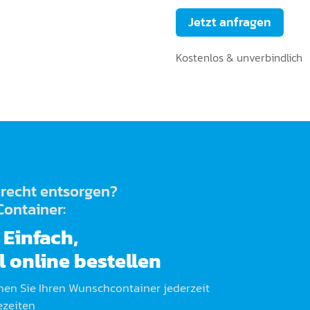
Jetzt anfragen
Kostenlos & unverbindlich
erecht entsorgen?
Container:
Einfach,
l online bestellen
en Sie Ihren Wunschcontainer jederzeit
ezeiten