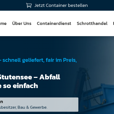
Jetzt Container bestellen

ome
Über Uns
Containerdienst
Schrotthandel
chnell geliefert, fair im Preis,
Stutensee – Abfall
 so einfach
en
sbesitzer, Bau & Gewerbe.